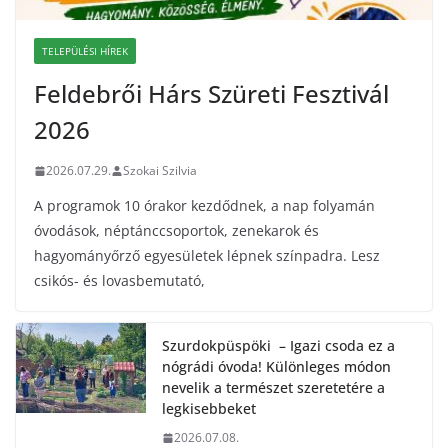
TELEPÜLÉSI HÍREK
Feldebrői Hárs Szüreti Fesztivál
2026
2026.07.29.
Szokai Szilvia
A programok 10 órakor kezdődnek, a nap folyamán
óvodások, néptánccsoportok, zenekarok és
hagyományőrző egyesületek lépnek színpadra. Lesz
csikós- és lovasbemutató,
Szurdokpüspöki – Igazi csoda ez a
nógrádi óvoda! Különleges módon
nevelik a természet szeretetére a
legkisebbeket
2026.07.08.