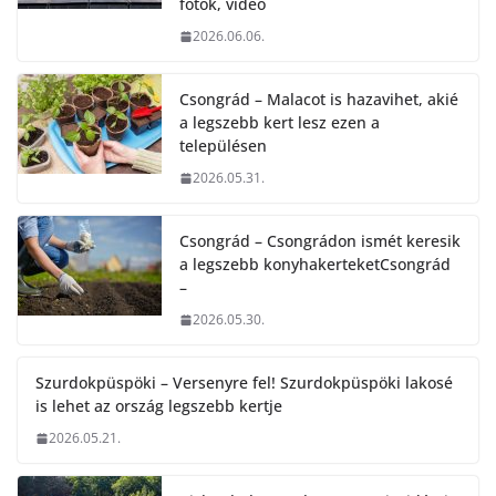
fotók, videó
2026.06.06.
Csongrád – Malacot is hazavihet, akié
a legszebb kert lesz ezen a
településen
2026.05.31.
Csongrád – Csongrádon ismét keresik
a legszebb konyhakerteketCsongrád
–
2026.05.30.
Szurdokpüspöki – Versenyre fel! Szurdokpüspöki lakosé
is lehet az ország legszebb kertje
2026.05.21.