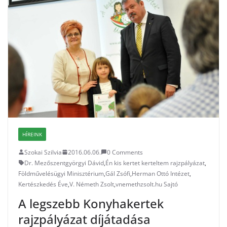
HÍREINK
Szokai Szilvia
2016.06.06.
0 Comments
Dr. Mezőszentgyörgyi Dávid
,
Én kis kertet kerteltem rajzpályázat
,
Földművelésügyi Minisztérium
,
Gál Zsófi
,
Herman Ottó Intézet
,
Kertészkedés Éve
,
V. Németh Zsolt
,
vnemethzsolt.hu Sajtó
A legszebb Konyhakertek
rajzpályázat díjátadása