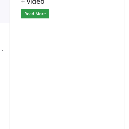
+ videó
Read More
ár
,