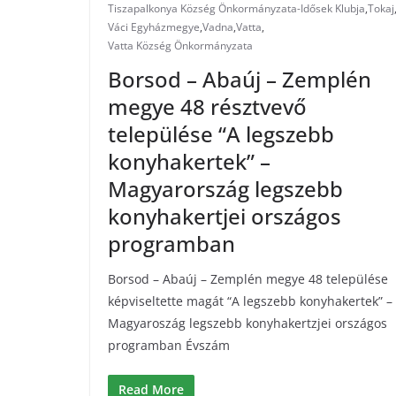
Tiszapalkonya Község Önkormányzata-Idősek Klubja
,
Tokaj
Váci Egyházmegye
,
Vadna
,
Vatta
,
Vatta Község Önkormányzata
Borsod – Abaúj – Zemplén
megye 48 résztvevő
települése “A legszebb
konyhakertek” –
Magyarország legszebb
konyhakertjei országos
programban
Borsod – Abaúj – Zemplén megye 48 települése
képviseltette magát “A legszebb konyhakertek” –
Magyaroszág legszebb konyhakertzjei országos
programban Évszám
Read More