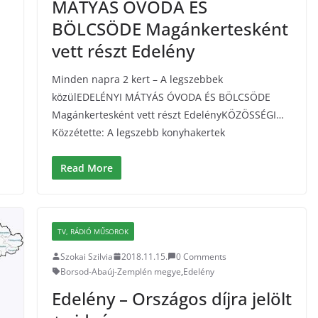
MÁTYÁS ÓVODA ÉS
BÖLCSÖDE Magánkertesként
vett részt Edelény
Minden napra 2 kert – A legszebbek
közülEDELÉNYI MÁTYÁS ÓVODA ÉS BÖLCSÖDE
Magánkertesként vett részt EdelényKÖZÖSSÉGI…
Közzétette: A legszebb konyhakertek
Read More
TV, RÁDIÓ MŰSOROK
Szokai Szilvia
2018.11.15.
0 Comments
Borsod-Abaúj-Zemplén megye
,
Edelény
Edelény – Országos díjra jelölt