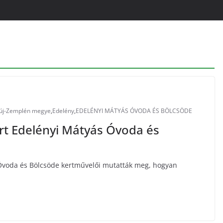
új-Zemplén megye
,
Edelény
,
EDELÉNYI MÁTYÁS ÓVODA ÉS BÖLCSÖDE
t Edelényi Mátyás Óvoda és
Óvoda és Bölcsöde kertművelői mutatták meg, hogyan