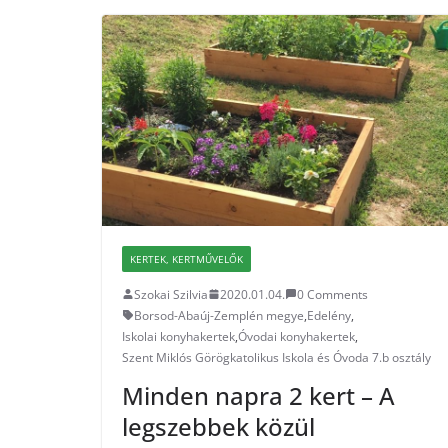
KERTEK, KERTMŰVELŐK
Szokai Szilvia
2020.01.04.
0 Comments
Borsod-Abaúj-Zemplén megye
,
Edelény
,
Iskolai konyhakertek
,
Óvodai konyhakertek
,
Szent Miklós Görögkatolikus Iskola és Óvoda 7.b osztály
Minden napra 2 kert – A
legszebbek közül