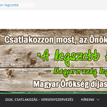
en legszebb
Szüreti Fesztivál
 – Igazi csoda ez a
! Különleges módon
szet szeretetére a
cen legszebb
ess, gondozd, nyerj:
ebb konyhakertjeit
val
2026. CSATLAKOZÁS – VERSENYSZERVEZÉS
HÍREINK