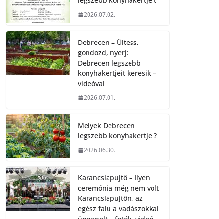
legszebb konyhakertjeit
2026.07.02.
Debrecen – Ültess,
gondozd, nyerj:
Debrecen legszebb
konyhakertjeit keresik –
videóval
2026.07.01.
Melyek Debrecen
legszebb konyhakertjei?
2026.06.30.
Karancslapujtő – Ilyen
ceremónia még nem volt
Karancslapujtőn, az
egész falu a vadászokkal
ünnepelt – fotók, videó