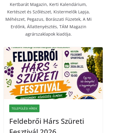
Kertbarát Magazin, Kerti Kalendárium,
Kertészet és Szőlészet, Kistermelők Lapja,
Méhészet, Pegazus, Borászati Füzetek, A Mi
Erdőnk, Állattenyésztés, TÁM Magazin
agrárszaklapok kiadója.
TELEPÜLÉSI HÍREK
Feldebrői Hárs Szüreti
Fesztivál 2026