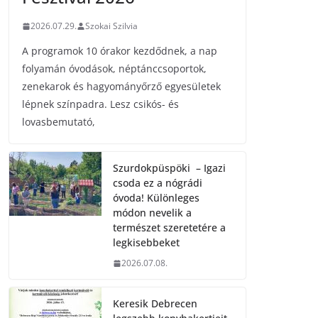
2026.07.29.
Szokai Szilvia
A programok 10 órakor kezdődnek, a nap
folyamán óvodások, néptánccsoportok,
zenekarok és hagyományőrző egyesületek
lépnek színpadra. Lesz csikós- és
lovasbemutató,
Szurdokpüspöki – Igazi
csoda ez a nógrádi
óvoda! Különleges
módon nevelik a
természet szeretetére a
legkisebbeket
2026.07.08.
Keresik Debrecen