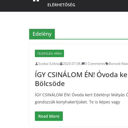
ELÉRHETŐSÉG
Edelény
TELEPÜLÉSI HÍREK
Szokai Szilvia
2020.07.08.
0 Comments
Borsod-Aba
ÍGY CSINÁLOM ÉN! Óvoda ker
Bölcsöde
ÍGY CSINÁLOM ÉN! Óvoda kert Edelényi Mátyás 
gondozzák konyhakertjüket. Te is képes vagy
Read More