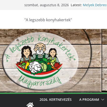
Skip
Latest:
Melyek Debrec
szombat, augusztus 8, 2026
to
konyhakertjei?
Feldebrői Hárs 
content
2026
"A legszebb konyhakertek"
Szurdokpüspöki
nógrádi óvoda
nevelik a termé
legkisebbeket
Keresik Debre
konyhakertjeit
Debrecen – Ült
Debrecen legsz
keresik – videó
2026. KERTNEVEZÉS
A PROGRAM