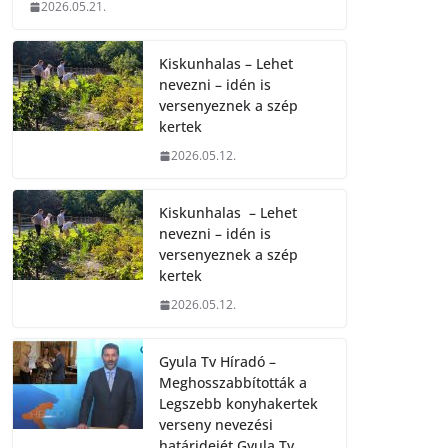
2026.05.21.
Kiskunhalas – Lehet
nevezni – idén is
versenyeznek a szép
kertek
2026.05.12.
Kiskunhalas – Lehet
nevezni – idén is
versenyeznek a szép
kertek
2026.05.12.
Gyula Tv Híradó –
Meghosszabbították a
Legszebb konyhakertek
verseny nevezési
határidejét.Gyula Tv