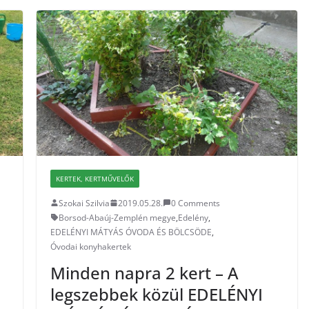
KERTEK, KERTMŰVELŐK
Szokai Szilvia
2019.05.28.
0 Comments
Borsod-Abaúj-Zemplén megye
,
Edelény
,
EDELÉNYI MÁTYÁS ÓVODA ÉS BÖLCSÖDE
,
Óvodai konyhakertek
Minden napra 2 kert – A
legszebbek közül EDELÉNYI