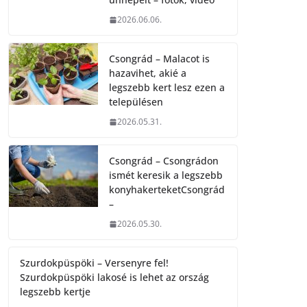
2026.06.06.
Csongrád – Malacot is
hazavihet, akié a
legszebb kert lesz ezen a
településen
2026.05.31.
Csongrád – Csongrádon
ismét keresik a legszebb
konyhakerteketCsongrád
–
2026.05.30.
Szurdokpüspöki – Versenyre fel!
Szurdokpüspöki lakosé is lehet az ország
legszebb kertje