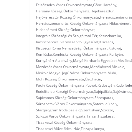
Felsőzsolca Város Önkormányzata
,
Gönc
,
Harsány
,
Harsány Község Önkormányzata
,
Hejőkeresztúr
,
Hejőkeresztúr Község Önkormányzata
,
Hernádszentandrá
Hernádszentandrás Község Önkormányzata
,
Hidasnémeti
,
Hidasnémeti Község Önkormányzat
,
Integrált Közösségi és Szolgáltató Tér
,
Kazincbarcika
,
Kazincbarcikai Városszépítő Egyesület
,
Kiscsécs
,
Kiscsécsi Roma Nemzetiségi Önkormányzat
,
Kistokaj
,
Komlóska
,
Komlóska Község Önkormányzata
,
Kurityán
,
Kurityánért Alapítvány
,
Matyó Kertbarát Egyesület
,
Mezőcsá
Mezőcsát Város Önkormányzata
,
Mezőkövesd
,
Miskolc
,
Miskolc Megyei Jogú Város Önkormányzata
,
Muhi
,
Muhi Község Önkormányzata
,
Ózd
,
Pácin
,
Pácin Község Önkormányzata
,
Putnok
,
Radostyán
,
Rudolftel
Rudolftelep Községi Önkormányzat
,
Sajópálfala
,
Sajóvámos
,
Sajóvámos Község Önkormányzata
,
Sárospatak
,
Sárospatak Város Önkormányzata
,
Sátoraljaújhely
,
Startprogram Iroda
,
Szaláld
,
Szentistván
,
Szikszó
,
Szikszó Város Önkormányzata
,
Tarcal
,
Tiszakeszi
,
Tiszakeszi Község Önkormányzata
,
Tiszakeszi Művelődési Ház
,
Tiszapalkonya
,