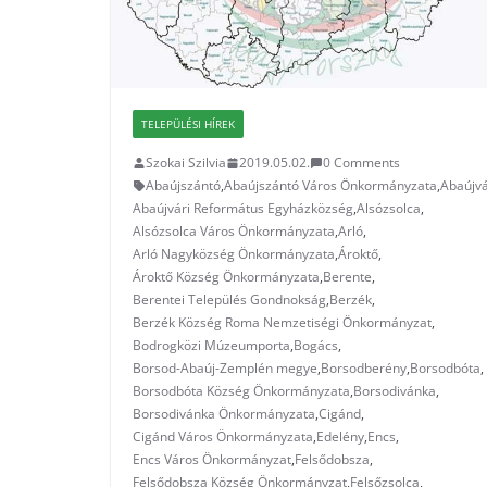
TELEPÜLÉSI HÍREK
Szokai Szilvia
2019.05.02.
0 Comments
Abaújszántó
,
Abaújszántó Város Önkormányzata
,
Abaújv
Abaújvári Református Egyházközség
,
Alsózsolca
,
Alsózsolca Város Önkormányzata
,
Arló
,
Arló Nagyközség Önkormányzata
,
Ároktő
,
Ároktő Község Önkormányzata
,
Berente
,
Berentei Település Gondnokság
,
Berzék
,
Berzék Község Roma Nemzetiségi Önkormányzat
,
Bodrogközi Múzeumporta
,
Bogács
,
Borsod-Abaúj-Zemplén megye
,
Borsodberény
,
Borsodbóta
,
Borsodbóta Község Önkormányzata
,
Borsodivánka
,
Borsodivánka Önkormányzata
,
Cigánd
,
Cigánd Város Önkormányzata
,
Edelény
,
Encs
,
Encs Város Önkormányzat
,
Felsődobsza
,
Felsődobsza Község Önkormányzat
,
Felsőzsolca
,