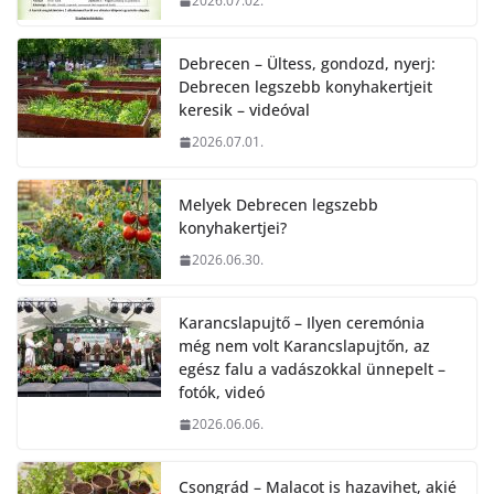
2026.07.02.
Debrecen – Ültess, gondozd, nyerj:
Debrecen legszebb konyhakertjeit
keresik – videóval
2026.07.01.
Melyek Debrecen legszebb
konyhakertjei?
2026.06.30.
Karancslapujtő – Ilyen ceremónia
még nem volt Karancslapujtőn, az
egész falu a vadászokkal ünnepelt –
fotók, videó
2026.06.06.
Csongrád – Malacot is hazavihet, akié