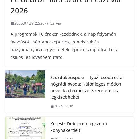
2026
2026.07.29.
Szokai Szilvia
A programok 10 órakor kezdődnek, a nap folyamán
óvodások, néptánccsoportok, zenekarok és
hagyományőrző egyesületek lépnek színpadra. Lesz
csikós- és lovasbemutató,
Szurdokpüspöki – Igazi csoda ez a
nógrádi óvoda! Különleges módon
nevelik a természet szeretetére a
legkisebbeket
2026.07.08.
Keresik Debrecen legszebb
konyhakertjeit