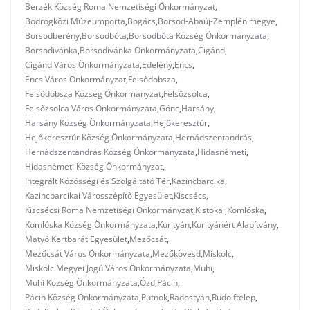
Berzék Község Roma Nemzetiségi Önkormányzat
,
Bodrogközi Múzeumporta
,
Bogács
,
Borsod-Abaúj-Zemplén megye
,
Borsodberény
,
Borsodbóta
,
Borsodbóta Község Önkormányzata
,
Borsodivánka
,
Borsodivánka Önkormányzata
,
Cigánd
,
Cigánd Város Önkormányzata
,
Edelény
,
Encs
,
Encs Város Önkormányzat
,
Felsődobsza
,
Felsődobsza Község Önkormányzat
,
Felsőzsolca
,
Felsőzsolca Város Önkormányzata
,
Gönc
,
Harsány
,
Harsány Község Önkormányzata
,
Hejőkeresztúr
,
Hejőkeresztúr Község Önkormányzata
,
Hernádszentandrás
,
Hernádszentandrás Község Önkormányzata
,
Hidasnémeti
,
Hidasnémeti Község Önkormányzat
,
Integrált Közösségi és Szolgáltató Tér
,
Kazincbarcika
,
Kazincbarcikai Városszépítő Egyesület
,
Kiscsécs
,
Kiscsécsi Roma Nemzetiségi Önkormányzat
,
Kistokaj
,
Komlóska
,
Komlóska Község Önkormányzata
,
Kurityán
,
Kurityánért Alapítvány
,
Matyó Kertbarát Egyesület
,
Mezőcsát
,
Mezőcsát Város Önkormányzata
,
Mezőkövesd
,
Miskolc
,
Miskolc Megyei Jogú Város Önkormányzata
,
Muhi
,
Muhi Község Önkormányzata
,
Ózd
,
Pácin
,
Pácin Község Önkormányzata
,
Putnok
,
Radostyán
,
Rudolftelep
,