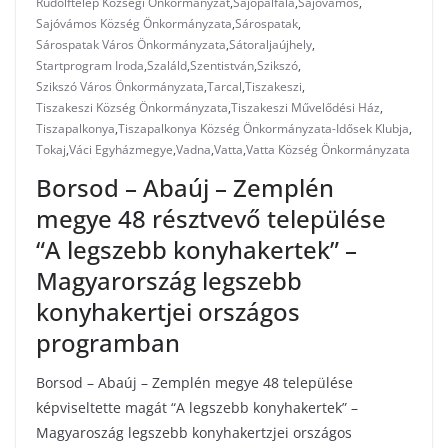
Rudolftelep Községi Önkormányzat
,
Sajópálfala
,
Sajóvámos
,
Sajóvámos Község Önkormányzata
,
Sárospatak
,
Sárospatak Város Önkormányzata
,
Sátoraljaújhely
,
Startprogram Iroda
,
Szaláld
,
Szentistván
,
Szikszó
,
Szikszó Város Önkormányzata
,
Tarcal
,
Tiszakeszi
,
Tiszakeszi Község Önkormányzata
,
Tiszakeszi Művelődési Ház
,
Tiszapalkonya
,
Tiszapalkonya Község Önkormányzata-Idősek Klubja
,
Tokaj
,
Váci Egyházmegye
,
Vadna
,
Vatta
,
Vatta Község Önkormányzata
Borsod – Abaúj – Zemplén
megye 48 résztvevő települése
“A legszebb konyhakertek” –
Magyarország legszebb
konyhakertjei országos
programban
Borsod – Abaúj – Zemplén megye 48 települése
képviseltette magát “A legszebb konyhakertek” –
Magyaroszág legszebb konyhakertzjei országos