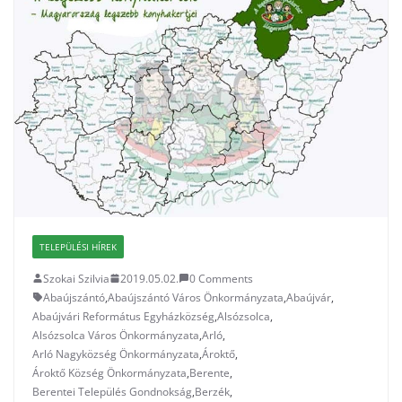
TELEPÜLÉSI HÍREK
Szokai Szilvia
2019.05.02.
0 Comments
Abaújszántó
,
Abaújszántó Város Önkormányzata
,
Abaújvár
,
Abaújvári Református Egyházközség
,
Alsózsolca
,
Alsózsolca Város Önkormányzata
,
Arló
,
Arló Nagyközség Önkormányzata
,
Ároktő
,
Ároktő Község Önkormányzata
,
Berente
,
Berentei Település Gondnokság
,
Berzék
,