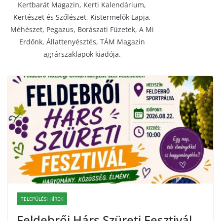
Kertbarát Magazin, Kerti Kalendárium,
Kertészet és Szőlészet, Kistermelők Lapja,
Méhészet, Pegazus, Borászati Füzetek, A Mi
Erdőnk, Állattenyésztés, TÁM Magazin
agrárszaklapok kiadója.
TELEPÜLÉSI HÍREK
Feldebrői Hárs Szüreti Fesztivál