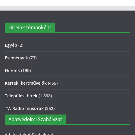
Híreink témánként
Egyéb
(2)
Események
(73)
Híreink
(190)
Kertek, kertművelők
(455)
Települési hírek
(1 898)
TV, Rádió műsorok
(352)
Adatvédelmi Szabályzat
Adatvedelmi_Szabalyzat