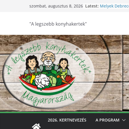
Skip
Latest:
Melyek Debrec
szombat, augusztus 8, 2026
to
konyhakertjei?
Feldebrői Hárs 
content
2026
"A legszebb konyhakertek"
Szurdokpüspöki
nógrádi óvoda
nevelik a termé
legkisebbeket
Keresik Debre
konyhakertjeit
Debrecen – Ült
Debrecen legsz
keresik – videó
2026. KERTNEVEZÉS
A PROGRAM