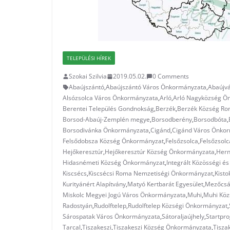
TELEPÜLÉSI HÍREK
Szokai Szilvia
2019.05.02.
0 Comments
Abaújszántó
,
Abaújszántó Város Önkormányzata
,
Abaújv
Alsózsolca Város Önkormányzata
,
Arló
,
Arló Nagyközség Ö
Berentei Település Gondnokság
,
Berzék
,
Berzék Község Ro
Borsod-Abaúj-Zemplén megye
,
Borsodberény
,
Borsodbóta
,
Borsodivánka Önkormányzata
,
Cigánd
,
Cigánd Város Önko
Felsődobsza Község Önkormányzat
,
Felsőzsolca
,
Felsőzsol
Hejőkeresztúr
,
Hejőkeresztúr Község Önkormányzata
,
Hern
Hidasnémeti Község Önkormányzat
,
Integrált Közösségi és
Kiscsécs
,
Kiscsécsi Roma Nemzetiségi Önkormányzat
,
Kisto
Kurityánért Alapítvány
,
Matyó Kertbarát Egyesület
,
Mezőcsá
Miskolc Megyei Jogú Város Önkormányzata
,
Muhi
,
Muhi Kö
Radostyán
,
Rudolftelep
,
Rudolftelep Községi Önkormányzat
,
Sárospatak Város Önkormányzata
,
Sátoraljaújhely
,
Startpr
Tarcal
,
Tiszakeszi
,
Tiszakeszi Község Önkormányzata
,
Tisza