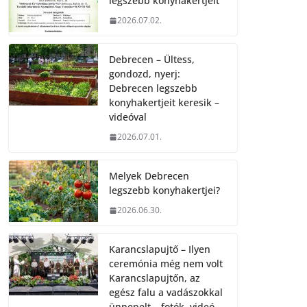
legszebb konyhakertjeit
2026.07.02.
Debrecen – Ültess,
gondozd, nyerj:
Debrecen legszebb
konyhakertjeit keresik –
videóval
2026.07.01.
Melyek Debrecen
legszebb konyhakertjei?
2026.06.30.
Karancslapujtő – Ilyen
ceremónia még nem volt
Karancslapujtőn, az
egész falu a vadászokkal
ünnepelt – fotók, videó