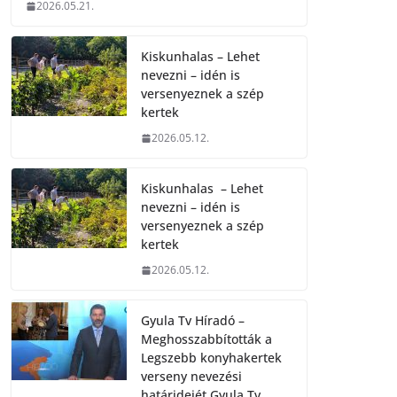
2026.05.21.
Kiskunhalas – Lehet
nevezni – idén is
versenyeznek a szép
kertek
2026.05.12.
Kiskunhalas – Lehet
nevezni – idén is
versenyeznek a szép
kertek
2026.05.12.
Gyula Tv Híradó –
Meghosszabbították a
Legszebb konyhakertek
verseny nevezési
határidejét.Gyula Tv