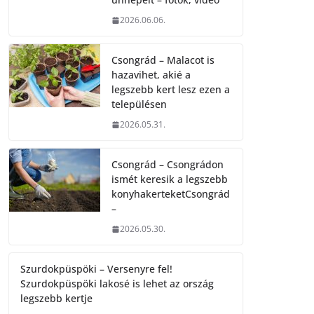
2026.06.06.
Csongrád – Malacot is
hazavihet, akié a
legszebb kert lesz ezen a
településen
2026.05.31.
Csongrád – Csongrádon
ismét keresik a legszebb
konyhakerteketCsongrád
–
2026.05.30.
Szurdokpüspöki – Versenyre fel!
Szurdokpüspöki lakosé is lehet az ország
legszebb kertje