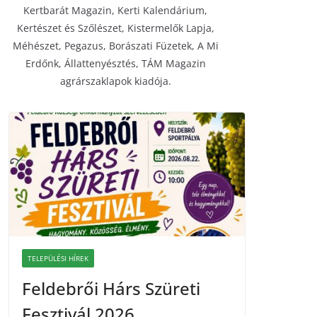
Kertbarát Magazin, Kerti Kalendárium,
Kertészet és Szőlészet, Kistermelők Lapja,
Méhészet, Pegazus, Borászati Füzetek, A Mi
Erdőnk, Állattenyésztés, TÁM Magazin
agrárszaklapok kiadója.
TELEPÜLÉSI HÍREK
Feldebrői Hárs Szüreti
Fesztivál 2026