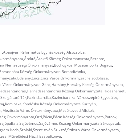
ár
,
Abaújvári Református Egyházközség
,
Alsózsolca
,
nkormányzata
,
Ároktő
,
Ároktő Község Önkormányzata
,
Berente
,
ma Nemzetiségi Önkormányzat
,
Bodrogközi Múzeumporta
,
Bogács
,
Borsodbóta Község Önkormányzata
,
Borsodivánka
,
rmányzata
,
Edelény
,
Encs
,
Encs Város Önkormányzat
,
Felsődobsza
,
ca Város Önkormányzata
,
Gönc
,
Harsány
,
Harsány Község Önkormányzata
,
ádszentandrás
,
Hernádszentandrás Község Önkormányzata
,
Hidasnémeti
,
 Szolgáltató Tér
,
Kazincbarcika
,
Kazincbarcikai Városszépítő Egyesület
,
kaj
,
Komlóska
,
Komlóska Község Önkormányzata
,
Kurityán
,
t
,
Mezőcsát Város Önkormányzata
,
Mezőkövesd
,
Miskolc
,
zség Önkormányzata
,
Ózd
,
Pácin
,
Pácin Község Önkormányzata
,
Putnok
,
Sajópálfala
,
Sajóvámos
,
Sajóvámos Község Önkormányzata
,
Sárospatak
,
ogram Iroda
,
Szaláld
,
Szentistván
,
Szikszó
,
Szikszó Város Önkormányzata
,
keszi Művelődési Ház
,
Tiszapalkonya
,