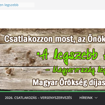
en legszebb
Szüreti Fesztivál
 – Igazi csoda ez a
! Különleges módon
szet szeretetére a
cen legszebb
ess, gondozd, nyerj:
ebb konyhakertjeit
val
2026. CSATLAKOZÁS – VERSENYSZERVEZÉS
HÍREINK