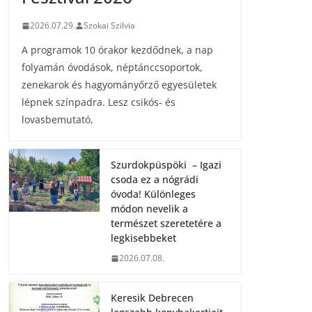
2026.07.29.
Szokai Szilvia
A programok 10 órakor kezdődnek, a nap
folyamán óvodások, néptánccsoportok,
zenekarok és hagyományőrző egyesületek
lépnek színpadra. Lesz csikós- és
lovasbemutató,
Szurdokpüspöki – Igazi
csoda ez a nógrádi
óvoda! Különleges
módon nevelik a
természet szeretetére a
legkisebbeket
2026.07.08.
Keresik Debrecen