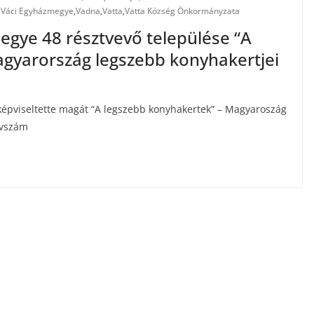
,
Váci Egyházmegye
,
Vadna
,
Vatta
,
Vatta Község Önkormányzata
gye 48 résztvevő települése “A
gyarország legszebb konyhakertjei
épviseltette magát “A legszebb konyhakertek” – Magyaroszág
Évszám