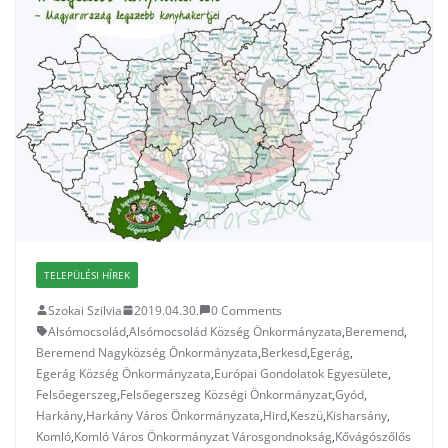
TELEPÜLÉSI HÍREK
Szokai Szilvia
2019.04.30.
0 Comments
Alsómocsolád
,
Alsómocsolád Község Önkormányzata
,
Beremend
,
Beremend Nagyközség Önkormányzata
,
Berkesd
,
Egerág
,
Egerág Község Önkormányzata
,
Európai Gondolatok Egyesülete
,
Felsőegerszeg
,
Felsőegerszeg Községi Önkormányzat
,
Gyód
,
Harkány
,
Harkány Város Önkormányzata
,
Hird
,
Keszü
,
Kisharsány
,
Komló
,
Komló Város Önkormányzat Városgondnokság
,
Kővágószőlős