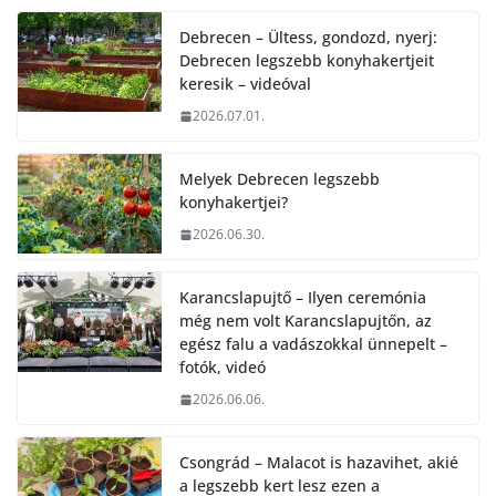
Debrecen – Ültess, gondozd, nyerj:
Debrecen legszebb konyhakertjeit
keresik – videóval
2026.07.01.
Melyek Debrecen legszebb
konyhakertjei?
2026.06.30.
Karancslapujtő – Ilyen ceremónia
még nem volt Karancslapujtőn, az
egész falu a vadászokkal ünnepelt –
fotók, videó
2026.06.06.
Csongrád – Malacot is hazavihet, akié
a legszebb kert lesz ezen a