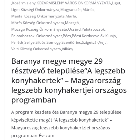
,
Kozármisleny
,
KOZÁRMISLENY VÁROS ÖNKORMÁNYZATA
,
Liget
,
Liget Községi Önkormányza
,
Magyarszék
,
Mánfa
,
Mánfa Község Önkormányzata
,
Márfa
,
Márfa Község Önkormányzata
,
Mozsgó
,
Mozsgó Község Önkormányzata
,
Ocsárd
,
Palotabozsok
,
Palotabozsoki Önkormányzat
,
Pécs
,
Pécsi Kertkedvelők Klubja
,
Pellédr
,
Sellye
,
Siklós
,
Somogy
,
Szentlőrinc
,
Szigetvár
,
Vejti
,
Vejti Község Önkormányzata
,
Villány
Baranya megye megye 29
résztvevő települése“A legszebb
konyhakertek” – Magyarország
legszebb konyhakertjei országos
programban
A program kezdete óta Baranya megye 29 települése
képviseltette magát “A legszebb konyhakertek” –
Magyaroszág legszebb konyhakertzjei országos
programban Évszám