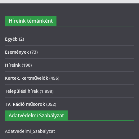
Híreink témánként
Egyéb
(2)
Események
(73)
Híreink
(190)
Kertek, kertművelők
(455)
Települési hírek
(1 898)
TV, Rádió műsorok
(352)
Adatvédelmi Szabályzat
Adatvedelmi_Szabalyzat