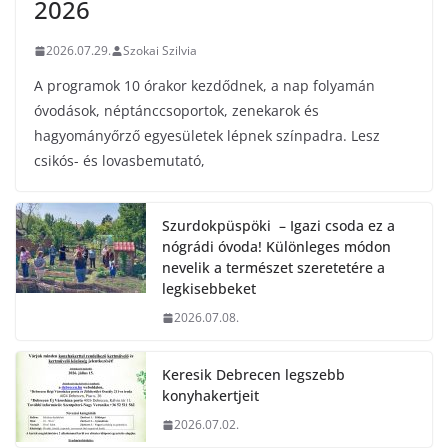
2026
2026.07.29.
Szokai Szilvia
A programok 10 órakor kezdődnek, a nap folyamán
óvodások, néptánccsoportok, zenekarok és
hagyományőrző egyesületek lépnek színpadra. Lesz
csikós- és lovasbemutató,
Szurdokpüspöki – Igazi csoda ez a
nógrádi óvoda! Különleges módon
nevelik a természet szeretetére a
legkisebbeket
2026.07.08.
Keresik Debrecen legszebb
konyhakertjeit
2026.07.02.