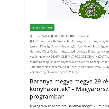
TELEPÜLÉSI HÍREK
Szokai Szilvia
2019.04.30.
0 Comments
Alsómocsolád
,
Alsómocsolád Község Önkormányzata
,
Be
Egerág Község Önkormányzata
,
Európai Gondolatok Egyes
Harkány Város Önkormányzata
,
Hird
,
Keszü
,
Kisharsány
,
Kom
Kozármisleny
,
KOZÁRMISLENY VÁROS ÖNKORMÁNYZATA
,
L
Mánfa Község Önkormányzata
,
Márfa
,
Márfa Község Önko
Palotabozsoki Önkormányzat
,
Pécs
,
Pécsi Kertkedvelők Klub
Vejti Község Önkormányzata
,
Villány
Baranya megye megye 29 rés
konyhakertek” – Magyarorsz
programban
A program kezdete óta Baranya megye 29 települ