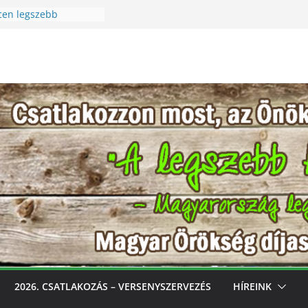
cen legszebb
 Szüreti Fesztivál
i – Igazi csoda ez a
a! Különleges módon
észet szeretetére a
cen legszebb
ess, gondozd, nyerj:
zebb konyhakertjeit
óval
2026. CSATLAKOZÁS – VERSENYSZERVEZÉS
HÍREINK