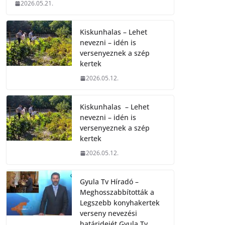
2026.05.21.
Kiskunhalas – Lehet
nevezni – idén is
versenyeznek a szép
kertek
2026.05.12.
Kiskunhalas – Lehet
nevezni – idén is
versenyeznek a szép
kertek
2026.05.12.
Gyula Tv Híradó –
Meghosszabbították a
Legszebb konyhakertek
verseny nevezési
határidejét.Gyula Tv