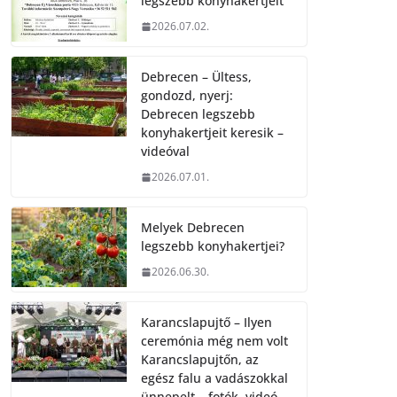
legszebb konyhakertjeit
2026.07.02.
Debrecen – Ültess,
gondozd, nyerj:
Debrecen legszebb
konyhakertjeit keresik –
videóval
2026.07.01.
Melyek Debrecen
legszebb konyhakertjei?
2026.06.30.
Karancslapujtő – Ilyen
ceremónia még nem volt
Karancslapujtőn, az
egész falu a vadászokkal
ünnepelt – fotók, videó