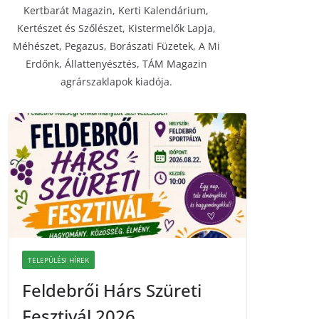
Kertbarát Magazin, Kerti Kalendárium,
Kertészet és Szőlészet, Kistermelők Lapja,
Méhészet, Pegazus, Borászati Füzetek, A Mi
Erdőnk, Állattenyésztés, TÁM Magazin
agrárszaklapok kiadója.
TELEPÜLÉSI HÍREK
Feldebrői Hárs Szüreti
Fesztivál 2026