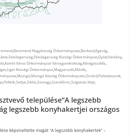
remend
,
Beremend Nagyközség Önkormányzata
,
Berkesd
,
Egerág
,
ülete
,
Felsőegerszeg
,
Felsőegerszeg Községi Önkormányzat
,
Gyód
,
Harkány
,
ló
,
Komló Város Önkormányzat Városgondnokság
,
Kővágószőlős
,
iget
,
Liget Községi Önkormányza
,
Magyarszék
,
Mánfa
,
rmányzata
,
Mozsgó
,
Mozsgó Község Önkormányzata
,
Ocsárd
,
Palotabozsok
,
ja
,
Pellédr
,
Sellye
,
Siklós
,
Somogy
,
Szentlőrinc
,
Szigetvár
,
Vejti
,
ztvevő települése“A legszebb
ág legszebb konyhakertjei országos
ése képviseltette magát “A legszebb konyhakertek” –