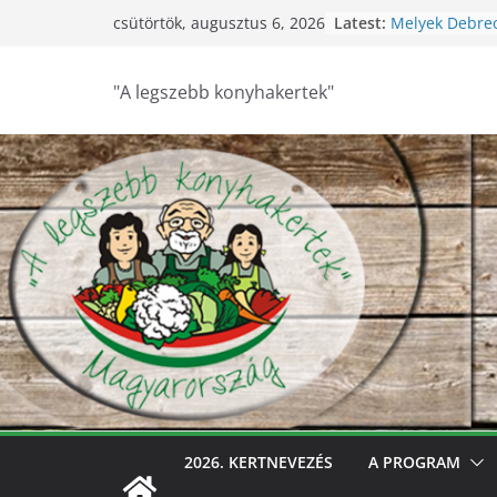
Skip
Latest:
Melyek Debre
csütörtök, augusztus 6, 2026
to
konyhakertjei?
Feldebrői Hárs
content
2026
"A legszebb konyhakertek"
Szurdokpüspök
nógrádi óvod
nevelik a term
legkisebbeket
Keresik Debre
konyhakertjeit
Debrecen – Ült
Debrecen legs
keresik – vide
2026. KERTNEVEZÉS
A PROGRAM