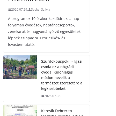
2026.07.29.
Szokai Szilvia
A programok 10 órakor kezdődnek, a nap
folyamán óvodások, néptánccsoportok,
zenekarok és hagyományőrző egyesületek
lépnek színpadra. Lesz csikós- és
lovasbemutató,
Szurdokpüspöki – Igazi
csoda ez a nógrádi
óvoda! Különleges
módon nevelik a
természet szeretetére a
legkisebbeket
2026.07.08.
Keresik Debrecen