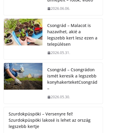
2026.06.06.
Csongrád – Malacot is
hazavihet, akié a
legszebb kert lesz ezen a
településen
2026.05.31.
Csongrád – Csongrádon
ismét keresik a legszebb
konyhakerteketCsongrád
–
2026.05.30.
Szurdokpüspöki – Versenyre fel!
Szurdokpüspöki lakosé is lehet az ország
legszebb kertje