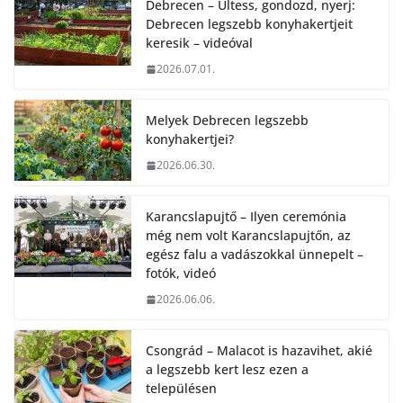
Debrecen – Ültess, gondozd, nyerj:
Debrecen legszebb konyhakertjeit
keresik – videóval
2026.07.01.
Melyek Debrecen legszebb
konyhakertjei?
2026.06.30.
Karancslapujtő – Ilyen ceremónia
még nem volt Karancslapujtőn, az
egész falu a vadászokkal ünnepelt –
fotók, videó
2026.06.06.
Csongrád – Malacot is hazavihet, akié
a legszebb kert lesz ezen a
településen