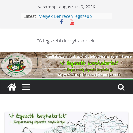
Skip
vasárnap, augusztus 9, 2026
to
Latest:
Melyek Debrecen legszebb
content
konyhakertjei?
Feldebrői Hárs Szüreti Fesztivál
2026
Szurdokpüspöki – Igazi csoda ez a
"A legszebb konyhakertek"
nógrádi óvoda! Különleges módon
nevelik a természet szeretetére a
legkisebbeket
Keresik Debrecen legszebb
konyhakertjeit
Debrecen – Ültess, gondozd, nyerj:
Debrecen legszebb konyhakertjeit
keresik – videóval