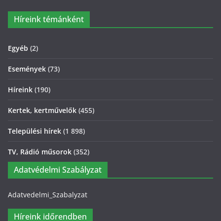
Híreink témánként
Egyéb
(2)
Események
(73)
Híreink
(190)
Kertek, kertművelők
(455)
Települési hírek
(1 898)
TV, Rádió műsorok
(352)
Adatvédelmi Szabályzat
Adatvedelmi_Szabalyzat
Híreink időrendben