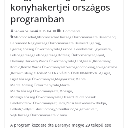
konyhakertjei országos
programban
Szokai Szilvia
2019.04.30.
0 Comments
Alsómocsolád
,
Alsómocsolád Község Önkormányzata
,
Beremend
,
Beremend Nagyközség Önkormányzata
,
Berkesd
,
Egerág
,
Egerág Község Önkormányzata
,
Európai Gondolatok Egyesülete
,
Felsőegerszeg
,
Felsőegerszeg Községi Önkormányzat
,
Gyód
,
Harkány
,
Harkány Város Önkormányzata
,
Hird
,
Keszü
,
Kisharsány
,
Komló
,
Komló Város Önkormányzat Városgondnokság
,
Kővágószőlős
,
Kozármisleny
,
KOZÁRMISLENY VÁROS ÖNKORMÁNYZATA
,
Liget
,
Liget Községi Önkormányza
,
Magyarszék
,
Mánfa
,
Mánfa Község Önkormányzata
,
Márfa
,
Márfa Község Önkormányzata
,
Mozsgó
,
Mozsgó Község Önkormányzata
,
Ocsárd
,
Palotabozsok
,
Palotabozsoki Önkormányzat
,
Pécs
,
Pécsi Kertkedvelők Klubja
,
Pellédr
,
Sellye
,
Siklós
,
Somogy
,
Szentlőrinc
,
Szigetvár
,
Vejti
,
Vejti Község Önkormányzata
,
Villány
A program kezdete óta Baranya megye 29 települése