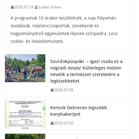
2026.07.29.
Szokai Szilvia
A programok 10 órakor kezdődnek, a nap folyamán
óvodások, néptánccsoportok, zenekarok és
hagyományőrző egyesületek lépnek színpadra. Lesz
csikós- és lovasbemutató,
Szurdokpüspöki – Igazi csoda ez a
nógrádi óvoda! Különleges módon
nevelik a természet szeretetére a
legkisebbeket
2026.07.08.
Keresik Debrecen legszebb
konyhakertjeit
2026.07.02.