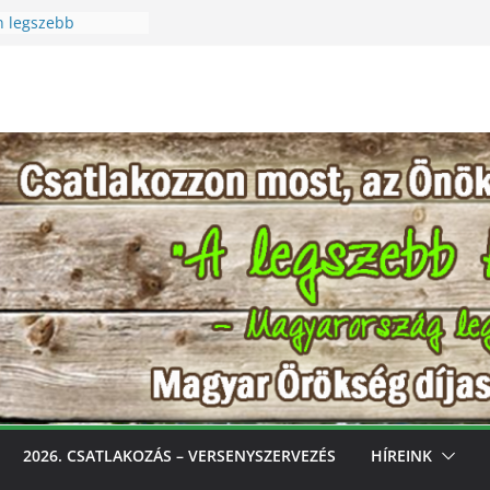
n legszebb
üreti Fesztivál
 Igazi csoda ez a
Különleges módon
zet szeretetére a
n legszebb
s, gondozd, nyerj:
bb konyhakertjeit
l
2026. CSATLAKOZÁS – VERSENYSZERVEZÉS
HÍREINK