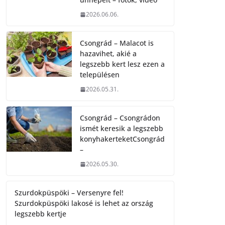
2026.06.06.
Csongrád – Malacot is
hazavihet, akié a
legszebb kert lesz ezen a
településen
2026.05.31.
Csongrád – Csongrádon
ismét keresik a legszebb
konyhakerteketCsongrád
–
2026.05.30.
Szurdokpüspöki – Versenyre fel!
Szurdokpüspöki lakosé is lehet az ország
legszebb kertje