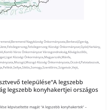
remend
,
Beremend Nagyközség Önkormányzata
,
Berkesd
,
Egerág
,
ülete
,
Felsőegerszeg
,
Felsőegerszeg Községi Önkormányzat
,
Gyód
,
Harkány
,
ló
,
Komló Város Önkormányzat Városgondnokság
,
Kővágószőlős
,
iget
,
Liget Községi Önkormányza
,
Magyarszék
,
Mánfa
,
rmányzata
,
Mozsgó
,
Mozsgó Község Önkormányzata
,
Ocsárd
,
Palotabozsok
,
ja
,
Pellédr
,
Sellye
,
Siklós
,
Somogy
,
Szentlőrinc
,
Szigetvár
,
Vejti
,
ztvevő települése“A legszebb
ág legszebb konyhakertjei országos
ése képviseltette magát “A legszebb konyhakertek” –