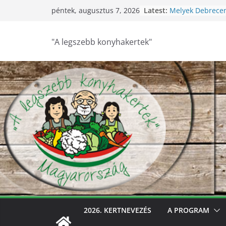
Skip
Latest:
Melyek Debrece
péntek, augusztus 7, 2026
to
konyhakertjei?
Feldebrői Hárs Sz
content
2026
"A legszebb konyhakertek"
Szurdokpüspöki –
nógrádi óvoda! 
nevelik a termés
legkisebbeket
Keresik Debrece
konyhakertjeit
Debrecen – Ültes
Debrecen legsze
keresik – videóva
2026. KERTNEVEZÉS
A PROGRAM