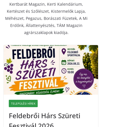
Kertbarát Magazin, Kerti Kalendárium,
Kertészet és Szőlészet, Kistermelők Lapja,
Méhészet, Pegazus, Borászati Füzetek, A Mi
Erdőnk, Állattenyésztés, TÁM Magazin
agrárszaklapok kiadója.
TELEPÜLÉSI HÍREK
Feldebrői Hárs Szüreti
Fesztivál 2026