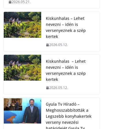
2026.05.21.
Kiskunhalas – Lehet
nevezni – idén is
versenyeznek a szép
kertek
2026.05.12.
Kiskunhalas – Lehet
nevezni – idén is
versenyeznek a szép
kertek
2026.05.12.
Gyula Tv Híradó –
Meghosszabbították a
Legszebb konyhakertek
verseny nevezési
határidejét.Gyula Tv