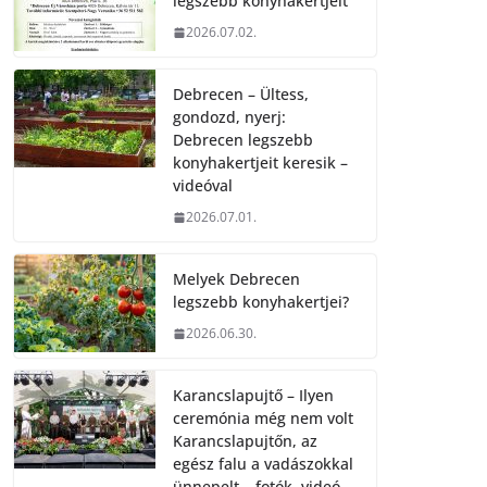
legszebb konyhakertjeit
2026.07.02.
Debrecen – Ültess,
gondozd, nyerj:
Debrecen legszebb
konyhakertjeit keresik –
videóval
2026.07.01.
Melyek Debrecen
legszebb konyhakertjei?
2026.06.30.
Karancslapujtő – Ilyen
ceremónia még nem volt
Karancslapujtőn, az
egész falu a vadászokkal
ünnepelt – fotók, videó