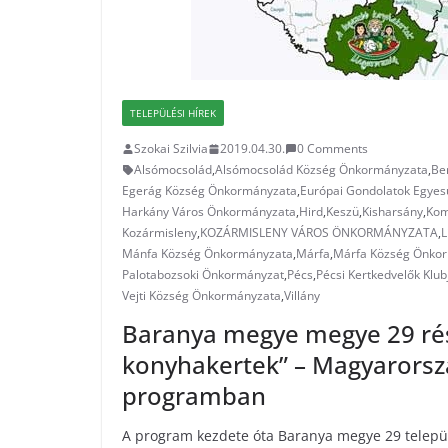
TELEPÜLÉSI HÍREK
Szokai Szilvia
2019.04.30.
0 Comments
Alsómocsolád
,
Alsómocsolád Község Önkormányzata
,
Be
Egerág Község Önkormányzata
,
Európai Gondolatok Egyes
Harkány Város Önkormányzata
,
Hird
,
Keszü
,
Kisharsány
,
Kom
Kozármisleny
,
KOZÁRMISLENY VÁROS ÖNKORMÁNYZATA
,
L
Mánfa Község Önkormányzata
,
Márfa
,
Márfa Község Önko
Palotabozsoki Önkormányzat
,
Pécs
,
Pécsi Kertkedvelők Klub
Vejti Község Önkormányzata
,
Villány
Baranya megye megye 29 rés
konyhakertek” – Magyarorsz
programban
A program kezdete óta Baranya megye 29 települ