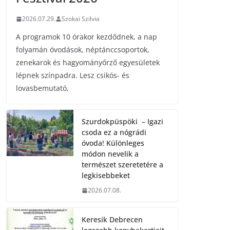
2026.07.29.
Szokai Szilvia
A programok 10 órakor kezdődnek, a nap
folyamán óvodások, néptánccsoportok,
zenekarok és hagyományőrző egyesületek
lépnek színpadra. Lesz csikós- és
lovasbemutató,
Szurdokpüspöki – Igazi
csoda ez a nógrádi
óvoda! Különleges
módon nevelik a
természet szeretetére a
legkisebbeket
2026.07.08.
Keresik Debrecen