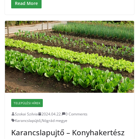
Read More
TELEPÜLÉSI HÍREK
Szokai Szilvia
2024.04.22.
0 Comments
Karancslapújtő
,
Nógrád megye
Karancslapujtő – Konyhakertész