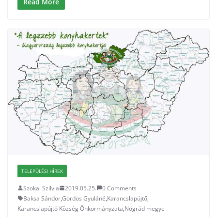
Read More
TELEPÜLÉSI HÍREK
Szokai Szilvia
2019.05.25.
0 Comments
Baksa Sándor
,
Gordos Gyuláné
,
Karancslapújtő
,
Karancslapújtő Község Önkormányzata
,
Nógrád megye