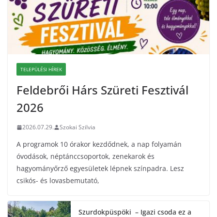
TELEPÜLÉSI HÍREK
Feldebrői Hárs Szüreti Fesztivál
2026
2026.07.29.
Szokai Szilvia
A programok 10 órakor kezdődnek, a nap folyamán
óvodások, néptánccsoportok, zenekarok és
hagyományőrző egyesületek lépnek színpadra. Lesz
csikós- és lovasbemutató,
Szurdokpüspöki – Igazi csoda ez a