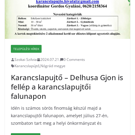
TELEPÜLÉSI HÍREK
Szokai Szilvia
2024.07.21.
0 Comments
Karancslapújtő
,
Nógrád megye
Karancslapujtő – Delhusa Gjon is
fellép a karancslapujtői
falunapon
Idén is számos sörös finomság készül majd a
karancslapujtői falunapon, amelyet július 27-én,
szombaton tart meg a helyi önkormányzat és