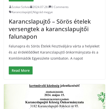
Szokai Szilvia
2024.07.28.
0 Comments
Karancslapújtő
,
Nógrád megye
Karancslapujtő – Sörös ételek
versengtek a karancslapujtői
falunapon
Falunapra és Sörös Ételek Fesztiváljára várta a helyieket
és az érdeklődőket Karancslapujtő önkormányzata és a
Komlóimádók Egyesülete szombaton. A napot
Read More