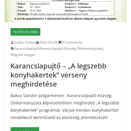
TELEPÜLÉSI HÍREK
Szokai Szilvia
2023.05.04.
0 Comments
Karancslapújtő
,
Karancslapújtő Község Önkormányzata
,
Nógrád megye
Karancslapujtő – „A legszebb
konyhakertek” verseny
meghirdetése
Baksa Sándor polgármester, Karancslapujtő Község
Önkormányzata képviseletében meghirdeti „A legszebb
konyhakertek” programot Várjuk minden konyhakerttel
rendelkező kertművelő és közösség jelentkezését!