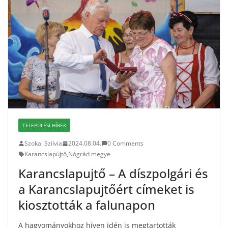
TELEPÜLÉSI HÍREK
Szokai Szilvia
2024.08.04.
0 Comments
Karancslapújtő
,
Nógrád megye
Karancslapujtő – A díszpolgári és
a Karancslapujtőért címeket is
kiosztották a falunapon
A hagyományokhoz híven idén is megtartották