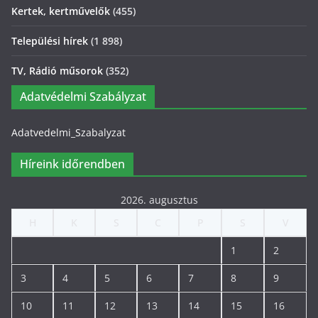
Kertek, kertművelők
(455)
Települési hírek
(1 898)
TV, Rádió műsorok
(352)
Adatvédelmi Szabályzat
Adatvedelmi_Szabalyzat
Híreink időrendben
2026. augusztus
H
K
S
C
P
S
V
1
2
3
4
5
6
7
8
9
10
11
12
13
14
15
16