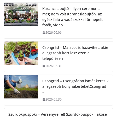
Karancslapujtő – Ilyen ceremónia
még nem volt Karancslapujtőn, az
egész falu a vadászokkal ünnepelt –
fotók, videó
2026.06.06.
Csongrád – Malacot is hazavihet, akié
a legszebb kert lesz ezen a
településen
2026.05.31.
Csongrád – Csongrádon ismét keresik
a legszebb konyhakerteketCsongrád
–
2026.05.30.
Szurdokpüspöki – Versenyre fel! Szurdokpüspöki lakosé