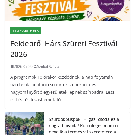
TELEPÜLÉSI HÍREK
Feldebrői Hárs Szüreti Fesztivál
2026
2026.07.29.
Szokai Szilvia
A programok 10 órakor kezdődnek, a nap folyamán
óvodások, néptánccsoportok, zenekarok és
hagyományőrző egyesületek lépnek színpadra. Lesz
csikós- és lovasbemutató,
Szurdokpüspöki – Igazi csoda ez a
nógrádi óvoda! Különleges módon
nevelik a természet szeretetére a