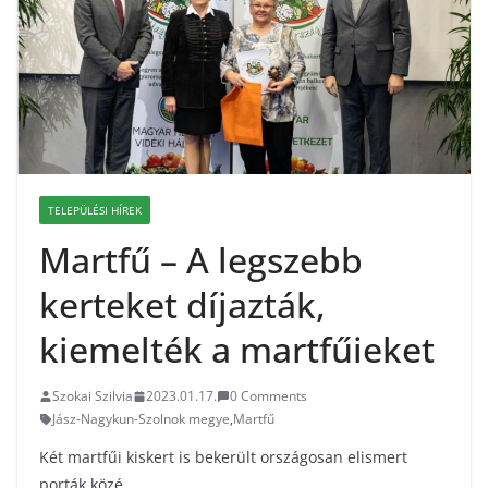
TELEPÜLÉSI HÍREK
Martfű – A legszebb
kerteket díjazták,
kiemelték a martfűieket
Szokai Szilvia
2023.01.17.
0 Comments
Jász-Nagykun-Szolnok megye
,
Martfű
Két martfűi kiskert is bekerült országosan elismert
porták közé.