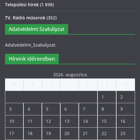
Települési hírek
(1 898)
TV, Rádió műsorok
(352)
Adatvédelmi Szabályzat
Adatvedelmi_Szabalyzat
Híreink időrendben
2026. augusztus
H
K
S
C
P
S
V
1
2
3
4
5
6
7
8
9
10
11
12
13
14
15
16
17
18
19
20
21
22
23