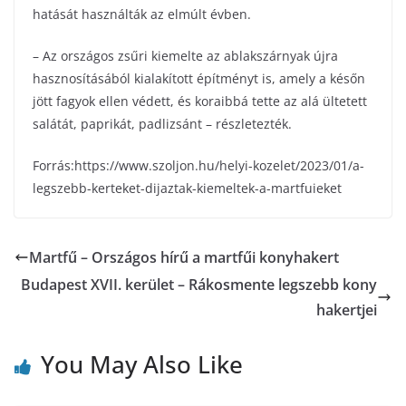
hatását használták az elmúlt évben.
– Az országos zsűri kiemelte az ablakszárnyak újra
hasznosításából kialakított építményt is, amely a későn
jött fagyok ellen védett, és koraibbá tette az alá ültetett
salátát, paprikát, padlizsánt – részletezték.
Forrás:https://www.szoljon.hu/helyi-kozelet/2023/01/a-
legszebb-kerteket-dijaztak-kiemeltek-a-martfuieket
Martfű – Országos hírű a martfűi konyhakert
Budapest XVII. kerület – Rákosmente legszebb kony
hakertjei
You May Also Like