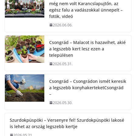
még nem volt Karancslapujtőn, az
egész falu a vadászokkal ünnepelt –
fotók, videó
2026.06.06.
Csongrád – Malacot is hazavihet, akié
a legszebb kert lesz ezen a
településen
2026.05.31.
Csongrád – Csongrádon ismét keresik
a legszebb konyhakerteketCsongrád
–
2026.05.30.
Szurdokpüspöki – Versenyre fel! Szurdokpüspöki lakosé
is lehet az ország legszebb kertje
2026.05.21.