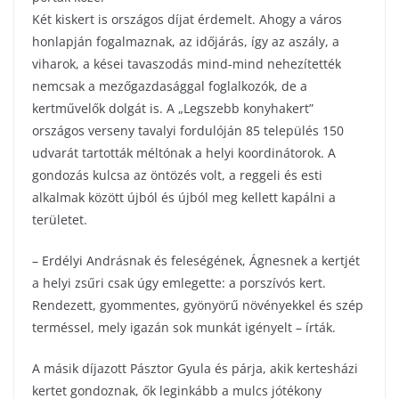
Két kiskert is országos díjat érdemelt. Ahogy a város
honlapján fogalmaznak, az időjárás, így az aszály, a
viharok, a kései tavaszodás mind-mind nehezítették
nemcsak a mezőgazdasággal foglalkozók, de a
kertművelők dolgát is. A „Legszebb konyhakert”
országos verseny tavalyi fordulóján 85 település 150
udvarát tartották méltónak a helyi koordinátorok. A
gondozás kulcsa az öntözés volt, a reggeli és esti
alkalmak között újból és újból meg kellett kapálni a
területet.
– Erdélyi Andrásnak és feleségének, Ágnesnek a kertjét
a helyi zsűri csak úgy emlegette: a porszívós kert.
Rendezett, gyommentes, gyönyörű növényekkel és szép
terméssel, mely igazán sok munkát igényelt – írták.
A másik díjazott Pásztor Gyula és párja, akik kertesházi
kertet gondoznak, ők leginkább a mulcs jótékony