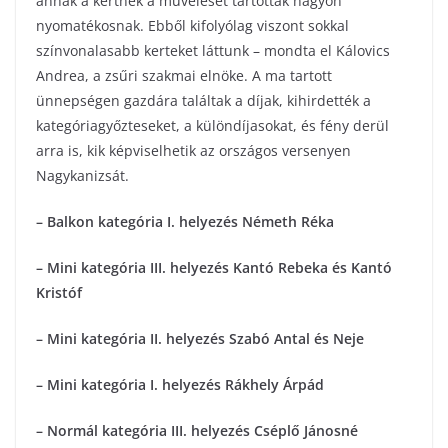
annak a kertnek a művelését tartották nagyon
nyomatékosnak. Ebből kifolyólag viszont sokkal
színvonalasabb kerteket láttunk – mondta el Kálovics
Andrea, a zsűri szakmai elnöke. A ma tartott
ünnepségen gazdára találtak a díjak, kihirdették a
kategóriagyőzteseket, a különdíjasokat, és fény derül
arra is, kik képviselhetik az országos versenyen
Nagykanizsát.
– Balkon kategória I. helyezés Németh Réka
– Mini kategória III. helyezés Kantó Rebeka és Kantó
Kristóf
– Mini kategória
II. helyezés Szabó Antal és Neje
– Mini kategória I. helyezés Rákhely Árpád
– Normál kategória III. helyezés Cséplő Jánosné