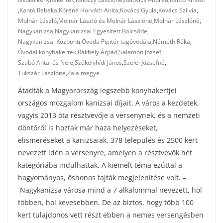
,
Kantó Rebeka
,
Kóréné Horváth Anita
,
Kovács Gyula
,
Kovács Szilvia
,
Molnár László
,
Molnár László és Molnár Lászlóné
,
Molnár Lászlóné
,
Nagykanizsa
,
Nagykanizsai Egyesített Bölcsőde
,
Nagykanizsai Központi Óvoda Pipitér tagóvodája
,
Németh Réka
,
Óvodai konyhakertek
,
Rákhely Árpád
,
Salamon József
,
Szabó Antal és Neje
,
Székelyhídi János
,
Szelei Józsefné
,
Tukszár Lászlóné
,
Zala megye
Átadták a Magyarország legszebb konyhakertjei
országos mozgalom kanizsai díjait. A város a kezdetek,
vagyis 2013 óta résztvevője a versenynek, és a nemzeti
döntőről is hoztak már haza helyezéseket,
elismeréseket a kanizsaiak. 378 település és 2500 kert
nevezett idén a versenyre, amelyen a résztvevők hét
kategóriába indulhattak. A kiemelt téma ezúttal a
hagyományos, őshonos fajták megjelenítése volt. –
Nagykanizsa városa mind a 7 alkalommal nevezett, hol
többen, hol kevesebben. De az biztos, hogy több 100
kert tulajdonos vett részt ebben a nemes versengésben