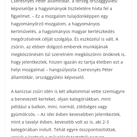
Cseresnyés Péter államtitkár, a térség országgyűlési
képviselője a hagyományok tiszteletére hívta fel a
figyelmet. – Ez a mozgalom tulajdonképpen egy
hagyományőrző mozgalom, a hagyományos
kertművelés, a hagyományos magyar kertészkedés
megőrzésének célját szolgálja. És eszközéül is vált. A
zsűrin, az ebben dolgozó emberek munkájának
megköszönésén túl szeretném megköszönni önöknek is,
hogy jelentkeztek, hiszen igazán ez tartja életben ezt a
helyi mozgalmat – hangsúlyozta Cseresnyés Péter
államtitkár, országgyűlési képviselő.
A kanizsai zsűri idén is két alkalommal vette szemügyre
a benevezett kerteket, olyan kategóriákban, mint
például a balkon, mini, normál, zöldséges vagy
gyümölcsös. – Az idei évben kevesebben jelentkeztek,
mint a tavalyi évben, kevesebb volt az is, aki 2-3
kategóriában indult. Tehát egyre összpontosítottak,