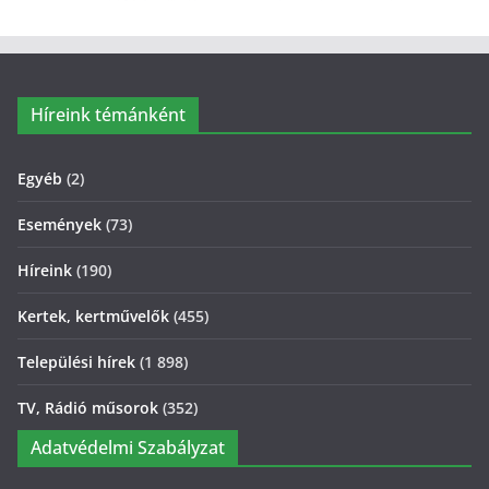
Híreink témánként
Egyéb
(2)
Események
(73)
Híreink
(190)
Kertek, kertművelők
(455)
Települési hírek
(1 898)
TV, Rádió műsorok
(352)
Adatvédelmi Szabályzat