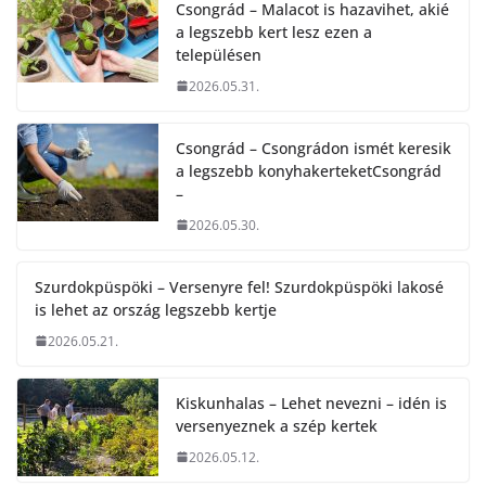
Csongrád – Malacot is hazavihet, akié
a legszebb kert lesz ezen a
településen
2026.05.31.
Csongrád – Csongrádon ismét keresik
a legszebb konyhakerteketCsongrád
–
2026.05.30.
Szurdokpüspöki – Versenyre fel! Szurdokpüspöki lakosé
is lehet az ország legszebb kertje
2026.05.21.
Kiskunhalas – Lehet nevezni – idén is
versenyeznek a szép kertek
2026.05.12.