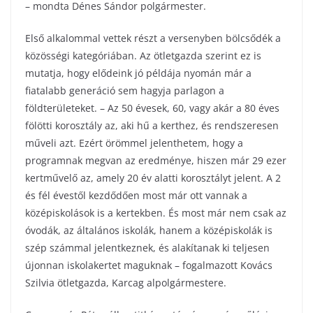
– mondta Dénes Sándor polgármester.
Első alkalommal vettek részt a versenyben bölcsődék a
közösségi kategóriában. Az ötletgazda szerint ez is
mutatja, hogy elődeink jó példája nyomán már a
fiatalabb generáció sem hagyja parlagon a
földterületeket. – Az 50 évesek, 60, vagy akár a 80 éves
fölötti korosztály az, aki hű a kerthez, és rendszeresen
műveli azt. Ezért örömmel jelenthetem, hogy a
programnak megvan az eredménye, hiszen már 29 ezer
kertművelő az, amely 20 év alatti korosztályt jelent. A 2
és fél évestől kezdődően most már ott vannak a
középiskolások is a kertekben. És most már nem csak az
óvodák, az általános iskolák, hanem a középiskolák is
szép számmal jelentkeznek, és alakítanak ki teljesen
újonnan iskolakertet maguknak – fogalmazott Kovács
Szilvia ötletgazda, Karcag alpolgármestere.