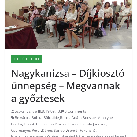
TELEPÜLÉSI HÍREK
Nagykanizsa – Díjkiosztó
ünnepség – Megvannak
a győztesek
Szokai Szilvia
2019.09.13.
0 Comments
Belvárosi Bóbita Bölcsőde
,
Bercsi Ádám
,
Bocskor Mihályné
,
Boldog Donáti Celesztina Piarista Óvoda
,
Cséplő Jánosné
,
Cseresnyés Péter
,
Dénes Sándor
,
Göntér Ferencné
,
Iskolai konyhakertek
,
Kálóczy Lászlóné
,
Kálovics Andrea
,
Kantó Kristóf