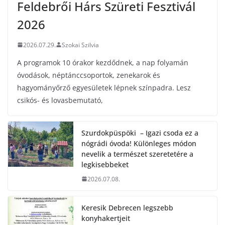
Feldebrői Hárs Szüreti Fesztivál
2026
2026.07.29.
Szokai Szilvia
A programok 10 órakor kezdődnek, a nap folyamán
óvodások, néptánccsoportok, zenekarok és
hagyományőrző egyesületek lépnek színpadra. Lesz
csikós- és lovasbemutató,
Szurdokpüspöki – Igazi csoda ez a
nógrádi óvoda! Különleges módon
nevelik a természet szeretetére a
legkisebbeket
2026.07.08.
Keresik Debrecen legszebb
konyhakertjeit