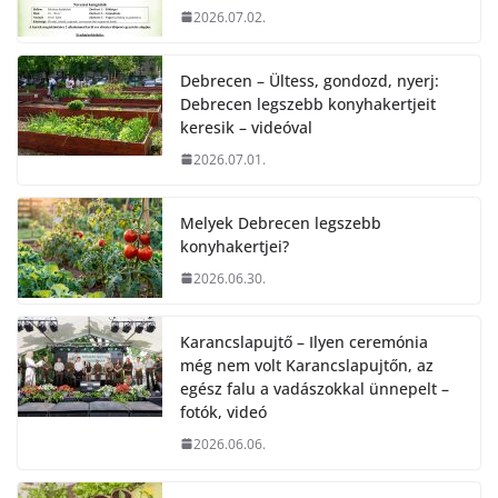
2026.07.02.
Debrecen – Ültess, gondozd, nyerj:
Debrecen legszebb konyhakertjeit
keresik – videóval
2026.07.01.
Melyek Debrecen legszebb
konyhakertjei?
2026.06.30.
Karancslapujtő – Ilyen ceremónia
még nem volt Karancslapujtőn, az
egész falu a vadászokkal ünnepelt –
fotók, videó
2026.06.06.