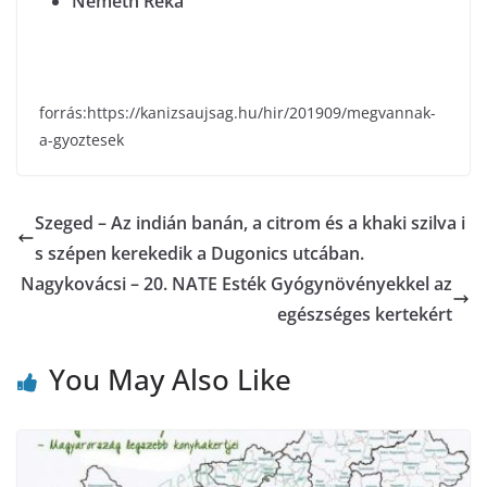
Németh Réka
forrás:https://kanizsaujsag.hu/hir/201909/megvannak-
a-gyoztesek
Szeged – Az indián banán, a citrom és a khaki szilva i
s szépen kerekedik a Dugonics utcában.
Nagykovácsi – 20. NATE Esték Gyógynövényekkel az
egészséges kertekért
You May Also Like