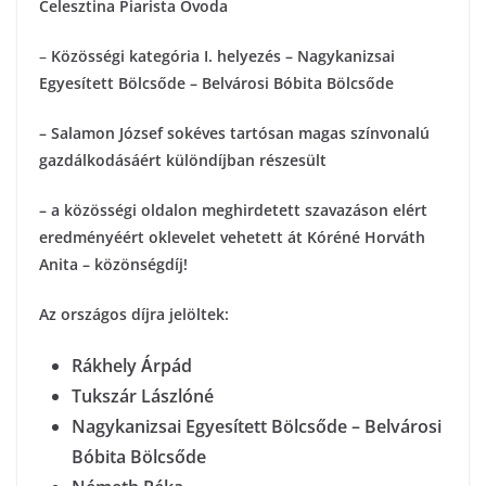
Celesztina Piarista Óvoda
–
Közösségi kategória
I. helyezés – Nagykanizsai
Egyesített Bölcsőde – Belvárosi Bóbita Bölcsőde
– Salamon József sokéves tartósan magas színvonalú
gazdálkodásáért különdíjban részesült
– a közösségi oldalon meghirdetett szavazáson elért
eredményéért oklevelet vehetett át Kóréné Horváth
Anita – közönségdíj!
Az országos díjra jelöltek:
Rákhely Árpád
Tukszár Lászlóné
Nagykanizsai Egyesített Bölcsőde – Belvárosi
Bóbita Bölcsőde