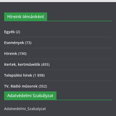
Híreink témánként
Egyéb
(2)
Események
(73)
Híreink
(190)
Kertek, kertművelők
(455)
Települési hírek
(1 898)
TV, Rádió műsorok
(352)
Adatvédelmi Szabályzat
Adatvedelmi_Szabalyzat