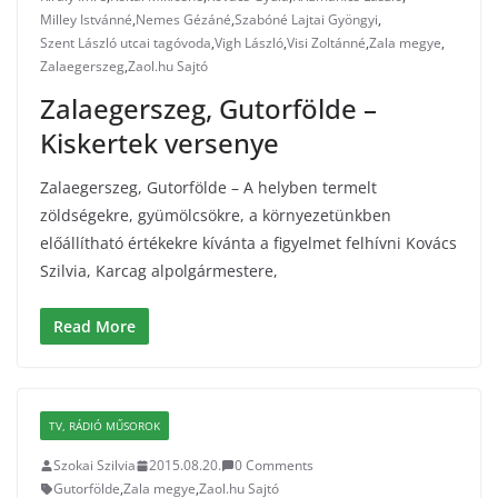
Milley Istvánné
,
Nemes Gézáné
,
Szabóné Lajtai Gyöngyi
,
Szent László utcai tagóvoda
,
Vigh László
,
Visi Zoltánné
,
Zala megye
,
Zalaegerszeg
,
Zaol.hu Sajtó
Zalaegerszeg, Gutorfölde –
Kiskertek versenye
Zalaegerszeg, Gutorfölde – A helyben termelt
zöldségekre, gyümölcsökre, a környezetünkben
előállítható értékekre kívánta a figyelmet felhívni Kovács
Szilvia, Karcag alpolgármestere,
Read More
TV, RÁDIÓ MŰSOROK
Szokai Szilvia
2015.08.20.
0 Comments
Gutorfölde
,
Zala megye
,
Zaol.hu Sajtó