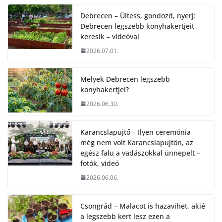
Debrecen – Ültess, gondozd, nyerj:
Debrecen legszebb konyhakertjeit
keresik – videóval
2026.07.01.
Melyek Debrecen legszebb
konyhakertjei?
2026.06.30.
Karancslapujtő – Ilyen ceremónia
még nem volt Karancslapujtőn, az
egész falu a vadászokkal ünnepelt –
fotók, videó
2026.06.06.
Csongrád – Malacot is hazavihet, akié
a legszebb kert lesz ezen a