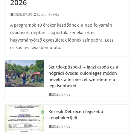
2026
2026.07.29.
Szokai Szilvia
A programok 10 órakor kezdődnek, a nap folyamán
óvodások, néptánccsoportok, zenekarok és
hagyományőrző egyesületek lépnek színpadra. Lesz
csikós- és lovasbemutató,
Szurdokpüspöki – Igazi csoda ez a
nógrádi óvoda! Különleges módon
nevelik a természet szeretetére a
legkisebbeket
2026.07.08.
Keresik Debrecen legszebb
konyhakertjeit
2026.07.02.