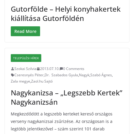
Gutorfölde – Helyi konyhakertek
kiállítása Gutorföldén
Read More
TELEPÜLÉSI HÍREK
Szokai Szilvia
2013.07.10.
0 Comments
Cseresnyés Péter
,
Dr. Szabados Gyula
,
Nagyk
,
Szabó Ágnes
,
Zala megye
,
Zaol.hu Sajtó
Nagykanizsa – „Legszebb Kertek”
Nagykanizsán
Megkezdődött a legszebb kerteket kereső országos
verseny nagykanizsai zsűrizése. Az országosan is a
legtöbb jelentkezővel – szám szerint 101 darab