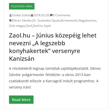
TELEPÜLÉSI HÍREK
Szokai Szilvia
2018.03.28.
0 Comments
Dénes Sándor
,
Dr. Szabados Gyula
,
Kertnevezés
,
Nagykanizsa
,
Zala megye
,
Zaol
,
Zaol.hu Sajtó
Zaol.hu – Június közepéig lehet
nevezni „A legszebb
konyhakertek” versenyre
Kanizsán
A részletekről tegnap tartottak sajtótájékoztatót. Dénes
Sándor polgármester felidézte: a város 2013-ban
csatlakozott először a Karcagról indult programhoz. A
verseny iránt
Read More