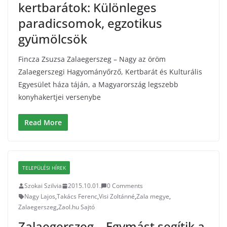
kertbarátok: Különleges
paradicsomok, egzotikus
gyümölcsök
Fincza Zsuzsa Zalaegerszeg – Nagy az öröm
Zalaegerszegi Hagyományőrző, Kertbarát és Kulturális
Egyesület háza táján, a Magyarország legszebb
konyhakertjei versenybe
Read More
TELEPÜLÉSI HÍREK
Szokai Szilvia
2015.10.01.
0 Comments
Nagy Lajos
,
Takács Ferenc
,
Visi Zoltánné
,
Zala megye
,
Zalaegerszeg
,
Zaol.hu Sajtó
Zalaegerszeg – Egymást segítik a