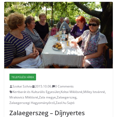
TELEPÜLÉSI HÍREK
Szokai Szilvia
2015.10.06.
0 Comments
Kertbarát és Kulturális Egyesület
,
Koltai Miklósné
,
Milley Istvánné
,
Mrakovics Miklósné
,
Zala megye
,
Zalaegerszeg
,
Zalaegerszegi Hagyományőrző
,
Zaol.hu Sajtó
Zalaegerszeg – Díjnyertes