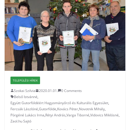
TELEPÜLÉSI HÍREK
Szokai Szilvia
2020.01.01.
0 Comments
Belső Istvánné
,
Együtt Gutorföldéért Hagyományőrző és Kulturális Egyesület
,
Fercsák Lászlóné
,
Gutorfölde
,
Kovács Péter
,
Novotnik Mihály
,
Pörgéné Lukács Irma
,
Rétyi András
,
Varga Tiborné
,
Vidovics Miklósné
,
Zaol.hu Sajtó