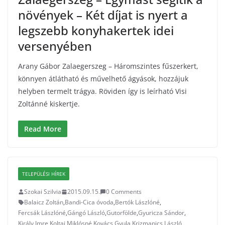
növények – Két díjat is nyert a
legszebb konyhakertek idei
versenyében
Arany Gábor Zalaegerszeg – Háromszintes fűszerkert,
könnyen átlátható és művelhető ágyások, hozzájuk
helyben termelt trágya. Röviden így is leírható Visi
Zoltánné kiskertje.
Read More
TELEPÜLÉSI HÍREK
Szokai Szilvia
2015.09.15.
0 Comments
Balaicz Zoltán
,
Bandi-Cica óvoda
,
Bertók Lászlóné
,
Fercsák Lászlóné
,
Gángó László
,
Gutorfölde
,
Gyuricza Sándor
,
Király Imre
,
Koltai Miklósné
,
Kovács Gyula
,
Krizmanics László
,