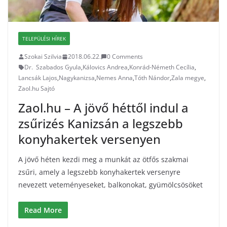
TELEPÜLÉSI HÍREK
Szokai Szilvia
2018.06.22.
0 Comments
Dr. Szabados Gyula
,
Kálovics Andrea
,
Konrád-Németh Cecília
,
Lancsák Lajos
,
Nagykanizsa
,
Nemes Anna
,
Tóth Nándor
,
Zala megye
,
Zaol.hu Sajtó
Zaol.hu – A jövő héttől indul a
zsűrizés Kanizsán a legszebb
konyhakertek versenyen
A jövő héten kezdi meg a munkát az ötfős szakmai
zsűri, amely a legszebb konyhakertek versenyre
nevezett veteményeseket, balkonokat, gyümölcsösöket
Read More